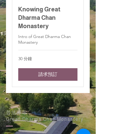
Knowing Great
Dharma Chan
Monastery
Intro of Great Dharma Chan
Monastery
30 分鐘
請求預訂
普法禪寺
Great Dharma Chan Monastery