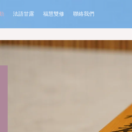
動
法語甘露
福慧雙修
聯絡我們