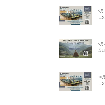
9月
Ex
9月
Su
10
Ex