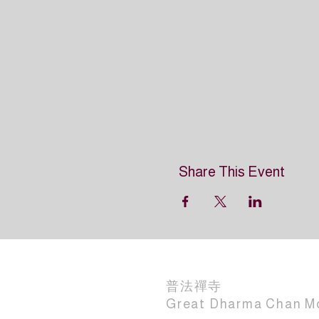
Share This Event
普法禪寺
Great Dharma Chan M