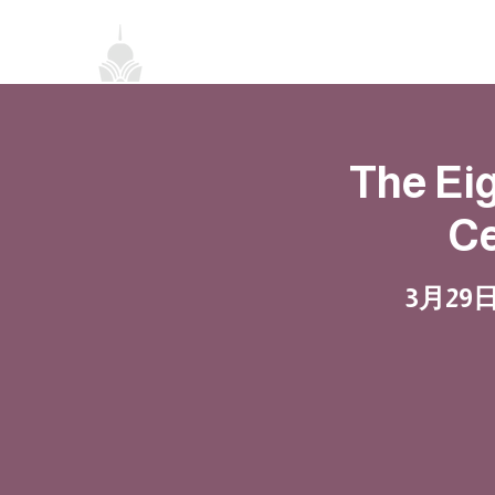
首頁
關於我們
禪修課程
法務活
The Ei
C
3月29