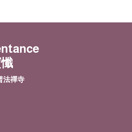
entance
寶懺
 | 普法禪寺