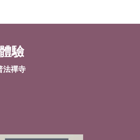
禪修體驗
 | 普法禪寺