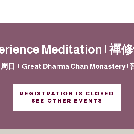
動
法語甘露
福慧雙修
聯絡我們
erience Meditation | 
日周日
  |  
Great Dharma Chan Monastery
Registration is closed
See other events